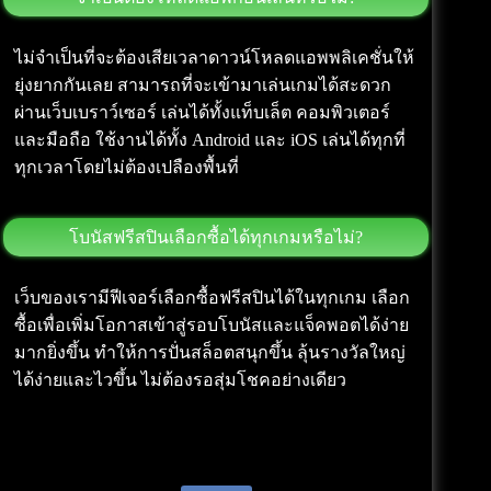
ไม่จำเป็นที่จะต้องเสียเวลาดาวน์โหลดแอพพลิเคชั่นให้
ยุ่งยากกันเลย สามารถที่จะเข้ามาเล่นเกมได้สะดวก
ผ่านเว็บเบราว์เซอร์ เล่นได้ทั้งแท็บเล็ต คอมพิวเตอร์
และมือถือ ใช้งานได้ทั้ง Android และ iOS เล่นได้ทุกที่
ทุกเวลาโดยไม่ต้องเปลืองพื้นที่
โบนัสฟรีสปินเลือกซื้อได้ทุกเกมหรือไม่?
เว็บของเรามีฟีเจอร์เลือกซื้อฟรีสปินได้ในทุกเกม เลือก
ซื้อเพื่อเพิ่มโอกาสเข้าสู่รอบโบนัสและแจ็คพอตได้ง่าย
มากยิ่งขึ้น ทำให้การปั่นสล็อตสนุกขึ้น ลุ้นรางวัลใหญ่
ได้ง่ายและไวขึ้น ไม่ต้องรอสุ่มโชคอย่างเดียว