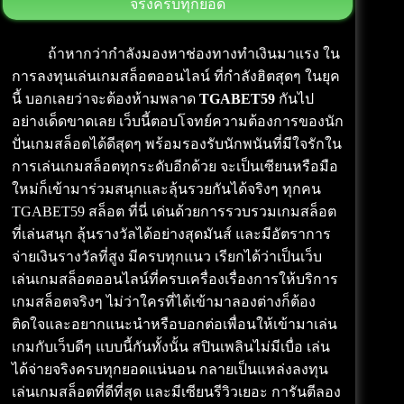
จริงครบทุกยอด
ถ้าหากว่ากำลังมองหาช่องทางทำเงินมาแรง ใน
การลงทุนเล่นเกมสล็อตออนไลน์ ที่กำลังฮิตสุดๆ ในยุค
นี้ บอกเลยว่าจะต้องห้ามพลาด
TGABET59
กันไป
อย่างเด็ดขาดเลย เว็บนี้ตอบโจทย์ความต้องการของนัก
ปั่นเกมสล็อตได้ดีสุดๆ พร้อมรองรับนักพนันที่มีใจรักใน
การเล่นเกมสล็อตทุกระดับอีกด้วย จะเป็นเซียนหรือมือ
ใหม่ก็เข้ามาร่วมสนุกและลุ้นรวยกันได้จริงๆ ทุกคน
TGABET59 สล็อต ที่นี่ เด่นด้วยการรวบรวมเกมสล็อต
ที่เล่นสนุก ลุ้นรางวัลได้อย่างสุดมันส์ และมีอัตราการ
จ่ายเงินรางวัลที่สูง มีครบทุกแนว เรียกได้ว่าเป็นเว็บ
เล่นเกมสล็อตออนไลน์ที่ครบเครื่องเรื่องการให้บริการ
เกมสล็อตจริงๆ ไม่ว่าใครที่ได้เข้ามาลองต่างก็ต้อง
ติดใจและอยากแนะนำหรือบอกต่อเพื่อนให้เข้ามาเล่น
เกมกับเว็บดีๆ แบบนี้กันทั้งนั้น สปินเพลินไม่มีเบื่อ เล่น
ได้จ่ายจริงครบทุกยอดแน่นอน กลายเป็นแหล่งลงทุน
เล่นเกมสล็อตที่ดีที่สุด และมีเซียนรีวิวเยอะ การันตีลอง