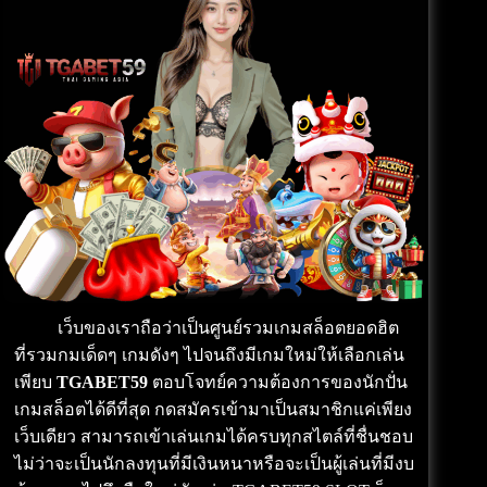
เว็บของเราถือว่าเป็นศูนย์รวมเกมสล็อตยอดฮิต
ที่รวมกมเด็ดๆ เกมดังๆ ไปจนถึงมีเกมใหม่ให้เลือกเล่น
เพียบ
TGABET59
ตอบโจทย์ความต้องการของนักปั่น
เกมสล็อตได้ดีที่สุด กดสมัครเข้ามาเป็นสมาชิกแค่เพียง
เว็บเดียว สามารถเข้าเล่นเกมได้ครบทุกสไตล์ที่ชื่นชอบ
ไม่ว่าจะเป็นนักลงทุนที่มีเงินหนาหรือจะเป็นผู้เล่นที่มีงบ