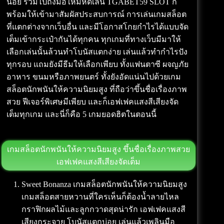
น้อย รวมไปถึงมือใหม่หัดเล่น TGABET59 SLOT ก็
พร้อมให้เข้ามาสัมผัสประสบการณ์ การเล่นเกมสล็อต
ที่แตกต่างจากเว็บอื่น และมีโอกาสโกยกำไรได้แบบจัด
เต็มเข้ากระเป๋ากันได้ทุกคน ทุกเกมที่ทางเว็บมีมาให้
เลือกเล่นนั้นล้วนทำโบนัสแตกง่าย เล่นแล้วทำกำไรปัง
ทุกรอบ แถมยังมีธีมให้เลือกเพียบ ทั้งแฟนตาซี ผจญภัย
อาหาร ขนมหรือภาพยนตร์ ทั้งยังอัดแน่นไปด้วยเกม
สล็อตนักพนันให้ความนิยมสูง ที่ถือว่าขึ้นชื่อเรื่องภาพ
สวย ฟีเจอร์พิเศษมีเพียบ และก็เอฟเฟคแสงสีเสียงจัด
เต็มทุกเกม และนี่ก็คือ 5 เกมยอดฮิตในตอนนี้
เกมสล็อตนักพนันให้ความนิยมสูง ขึ้นชื่อเรื่องภาพสวย
เอฟเฟคแสงสีเสียงจัดเต็ม
Sweet Bonanza เกมสล็อตนักพนันให้ความนิยมสูง
เกมสล็อตสายหวานที่ใครเห็นก็ต้องน้ำลายไหล
กราฟิกผลไม้และลูกกวาดสุดน่ารัก เอฟเฟคแสงสี
เสียงกระจาย โบนัสแตกบ่อย เล่นแล้วเพลินมือ