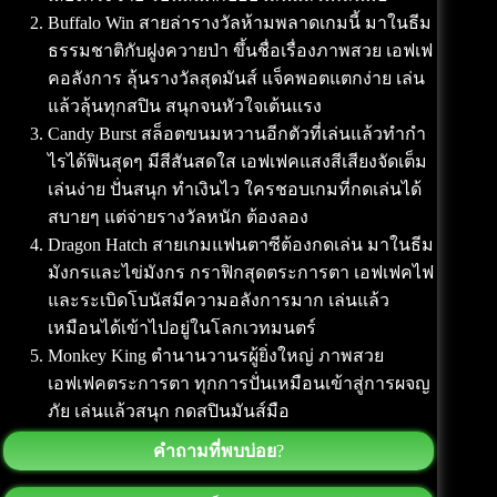
Buffalo Win สายล่ารางวัลห้ามพลาดเกมนี้ มาในธีม
ธรรมชาติกับฝูงควายป่า ขึ้นชื่อเรื่องภาพสวย เอฟเฟ
คอลังการ ลุ้นรางวัลสุดมันส์ แจ็คพอตแตกง่าย เล่น
แล้วลุ้นทุกสปิน สนุกจนหัวใจเต้นแรง
Candy Burst สล็อตขนมหวานอีกตัวที่เล่นแล้วทำกำ
ไรได้ฟินสุดๆ มีสีสันสดใส เอฟเฟคแสงสีเสียงจัดเต็ม
เล่นง่าย ปั่นสนุก ทำเงินไว ใครชอบเกมที่กดเล่นได้
สบายๆ แต่จ่ายรางวัลหนัก ต้องลอง
Dragon Hatch สายเกมแฟนตาซีต้องกดเล่น มาในธีม
มังกรและไข่มังกร กราฟิกสุดตระการตา เอฟเฟคไฟ
และระเบิดโบนัสมีความอลังการมาก เล่นแล้ว
เหมือนได้เข้าไปอยู่ในโลกเวทมนตร์
Monkey King ตำนานวานรผู้ยิ่งใหญ่ ภาพสวย
เอฟเฟคตระการตา ทุกการปั่นเหมือนเข้าสู่การผจญ
ภัย เล่นแล้วสนุก กดสปินมันส์มือ
คำถามที่พบบ่อย
?